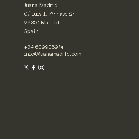
Juana Madrid
C/ Luis I, 71; nave 21
28031 Madrid
Spain
+34 639936914
info@juanamadrid.com