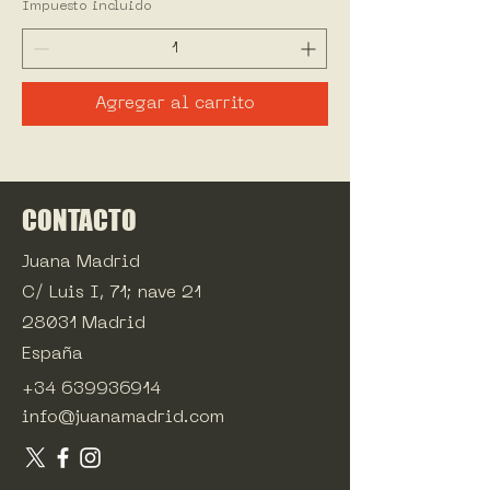
Impuesto incluido
Agregar al carrito
CONTACTO
Juana Madrid
C/ Luis I, 71; nave 21
28031 Madrid
España
+34 639936914
info@juanamadrid.com