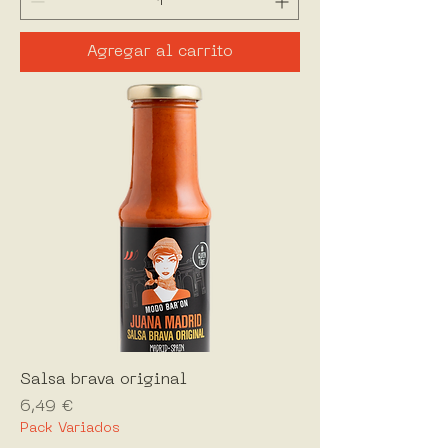
Agregar al carrito
Salsa brava original
Precio
6,49 €
Pack Variados