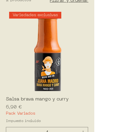
2 productos
Filtrar y ordenar
Variedades exclusivas
Salsa brava mango y curry
Precio
6,90 €
Pack Variados
Impuesto incluido