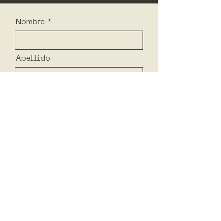
Nombre
Apellido
Email
Teléfono
¿En que te podemos ayudar?