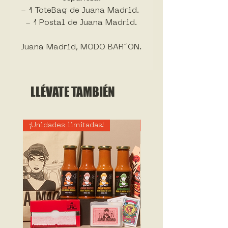
- 1 ToteBag de Juana Madrid.
- 1 Postal de Juana Madrid.
Juana Madrid, MODO BAR´ON.
LLÉVATE TAMBIÉN
¡Unidades limitadas!
¡Unidades limitadas!